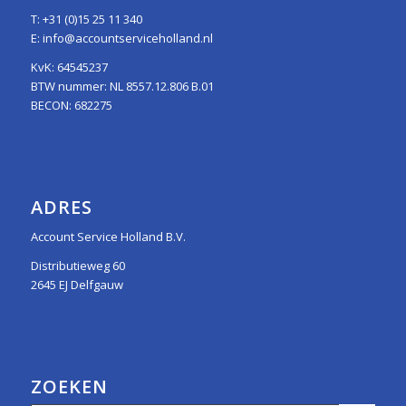
T:
+31 (0)15 25 11 340
E:
info@accountserviceholland.nl
KvK: 64545237
BTW nummer: NL 8557.12.806 B.01
BECON: 682275
ADRES
Account Service Holland B.V.
Distributieweg 60
2645 EJ Delfgauw
ZOEKEN