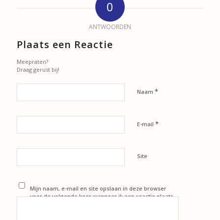
0
ANTWOORDEN
Plaats een Reactie
Meepraten?
Draag gerust bij!
*
Naam
*
E-mail
Site
Mijn naam, e-mail en site opslaan in deze browser
voor de volgende keer wanneer ik een reactie plaats.