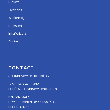
Nieuws
Over ons
Werken bij
Diensten
InforWijzers
Contact
CONTACT
Account Service Holland B.V.
T:
+31 (0)15 25 11 340
E:
info@accountserviceholland.nl
KvK: 64545237
BTW nummer: NL 8557.12.806 B.01
BECON: 682275