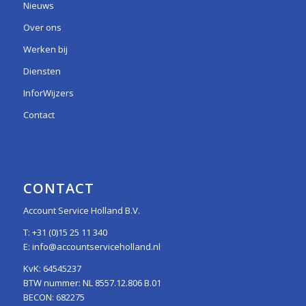
Nieuws
Over ons
Werken bij
Diensten
InforWijzers
Contact
CONTACT
Account Service Holland B.V.
T:
+31 (0)15 25 11 340
E:
info@accountserviceholland.nl
KvK: 64545237
BTW nummer: NL 8557.12.806 B.01
BECON: 682275