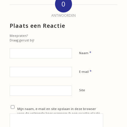
0
ANTWOORDEN
Plaats een Reactie
Meepraten?
Draag gerust bij!
*
Naam
*
E-mail
Site
Mijn naam, e-mail en site opslaan in deze browser
voor de volgende keer wanneer ik een reactie plaats.