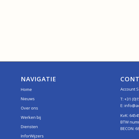
NAVIGATIE
CONT
Account S
Home
Nieuws
T:
+31 (0)1
E:
info@ac
Over ons
KvK: 6454
Werken bij
BTW numme
Diensten
BECON: 6
InforWijzers