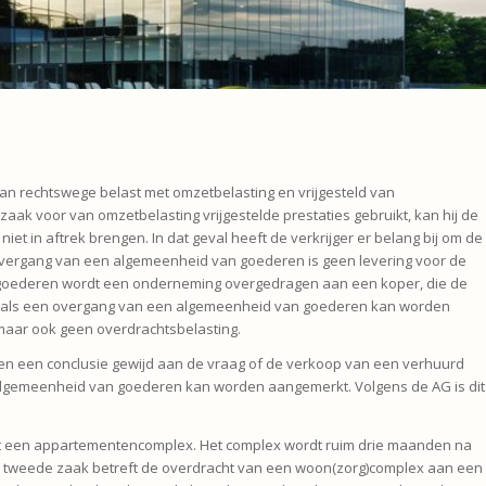
an rechtswege belast met omzetbelasting en vrijgesteld van
zaak voor van omzetbelasting vrijgestelde prestaties gebruikt, kan hij de
iet in aftrek brengen. In dat geval heeft de verkrijger er belang bij om de
 overgang van een algemeenheid van goederen is geen levering voor de
 goederen wordt een onderneming overgedragen aan een koper, die de
aak als een overgang van een algemeenheid van goederen kan worden
 maar ook geen overdrachtsbelasting.
ken een conclusie gewijd aan de vraag of de verkoop van een verhuurd
algemeenheid van goederen kan worden aangemerkt. Volgens de AG is dit
ot een appartementencomplex. Het complex wordt ruim drie maanden na
 tweede zaak betreft de overdracht van een woon(zorg)complex aan een