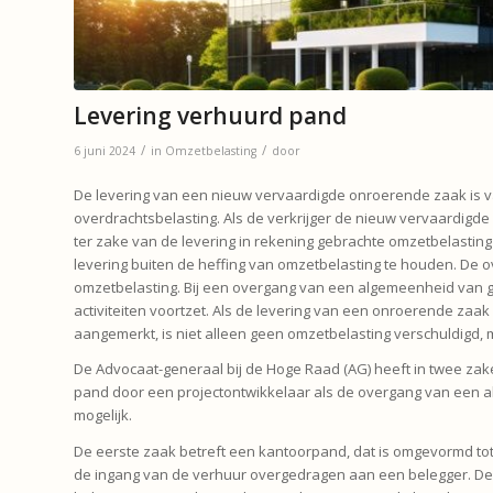
Levering verhuurd pand
/
/
6 juni 2024
in
Omzetbelasting
door
De levering van een nieuw vervaardigde onroerende zaak is v
overdrachtsbelasting. Als de verkrijger de nieuw vervaardigde 
ter zake van de levering in rekening gebrachte omzetbelasting n
levering buiten de heffing van omzetbelasting te houden. De
omzetbelasting. Bij een overgang van een algemeenheid van
activiteiten voortzet. Als de levering van een onroerende z
aangemerkt, is niet alleen geen omzetbelasting verschuldigd,
De Advocaat-generaal bij de Hoge Raad (AG) heeft in twee za
pand door een projectontwikkelaar als de overgang van een 
mogelijk.
De eerste zaak betreft een kantoorpand, dat is omgevormd t
de ingang van de verhuur overgedragen aan een belegger. De