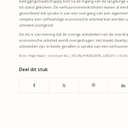
beleggingsmaatschappij, kort na de ingang van de langdurige 
tot stand gekomen. De verhuurovereenkomsten waren al eerd
geoordeeld dat sprake is van een overgang van een algemeen
complex een zelfstandige economische activiteit kan worden u
activiteit voortgezet.
De AG is van mening dat de overige activiteiten van de overdra
economische activiteit wordt overgedragen. Het maakt daarbij n
activiteiten zijn. In beide gevallen is sprake van een verhuur
Bron: Hoge Raad | Conclusie AG | ECLINLPHR2024478, 22/02351 | 03-06
Deel dit stuk