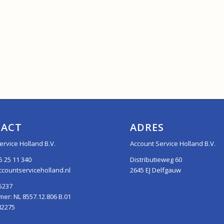
ACT
ADRES
ervice Holland B.V.
Account Service Holland B.V.
5 25 11 340
Distributieweg 60
countserviceholland.nl
2645 EJ Delfgauw
5237
r: NL 8557.12.806 B.01
82275