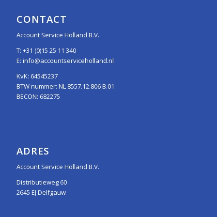
CONTACT
Account Service Holland B.V.
T:
+31 (0)15 25 11 340
E:
info@accountserviceholland.nl
KvK: 64545237
BTW nummer: NL 8557.12.806 B.01
BECON: 682275
ADRES
Account Service Holland B.V.
Distributieweg 60
2645 EJ Delfgauw