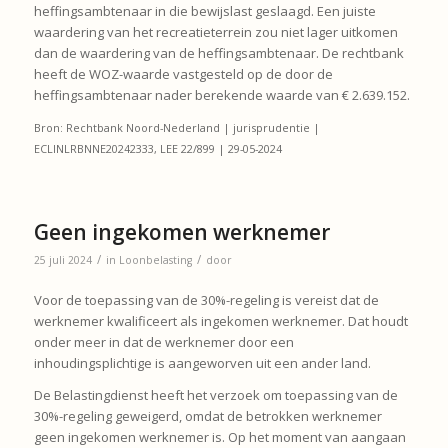
heffingsambtenaar in die bewijslast geslaagd. Een juiste
waardering van het recreatieterrein zou niet lager uitkomen
dan de waardering van de heffingsambtenaar. De rechtbank
heeft de WOZ-waarde vastgesteld op de door de
heffingsambtenaar nader berekende waarde van € 2.639.152.
Bron: Rechtbank Noord-Nederland | jurisprudentie |
ECLINLRBNNE20242333, LEE 22/899 | 29-05-2024
Geen ingekomen werknemer
/
/
25 juli 2024
in
Loonbelasting
door
Voor de toepassing van de 30%-regeling is vereist dat de
werknemer kwalificeert als ingekomen werknemer. Dat houdt
onder meer in dat de werknemer door een
inhoudingsplichtige is aangeworven uit een ander land.
De Belastingdienst heeft het verzoek om toepassing van de
30%-regeling geweigerd, omdat de betrokken werknemer
geen ingekomen werknemer is. Op het moment van aangaan