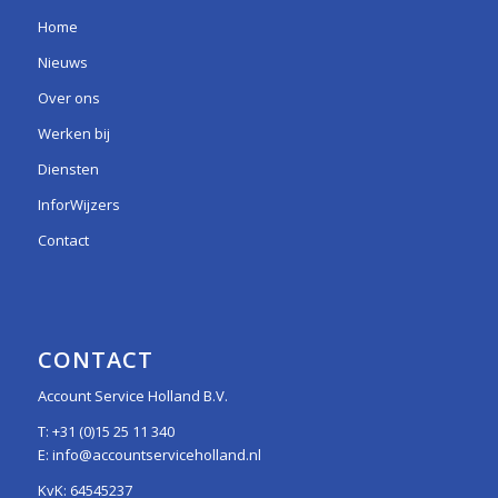
Home
Nieuws
Over ons
Werken bij
Diensten
InforWijzers
Contact
CONTACT
Account Service Holland B.V.
T:
+31 (0)15 25 11 340
E:
info@accountserviceholland.nl
KvK: 64545237