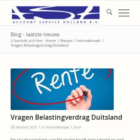
Blog - laatste nieuws
U bevindt zich hier:
Home
/
Nieuws
/
Internationaal
/
Vragen Belastingverdrag Duitsland
Vragen Belastingverdrag Duitsland
/
/
28 oktober 2021
in
Internationaal
door
De staatssecretaris van Financiën heeft gereageerd op een