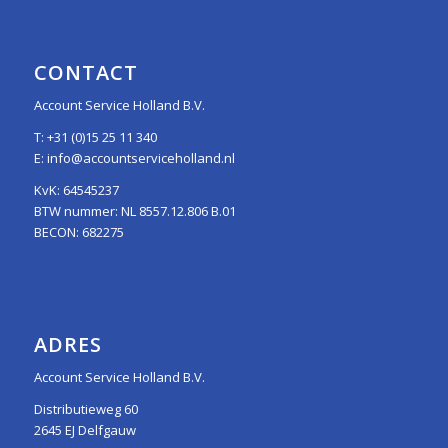
CONTACT
Account Service Holland B.V.
T:
+31 (0)15 25 11 340
E:
info@accountserviceholland.nl
KvK: 64545237
BTW nummer: NL 8557.12.806 B.01
BECON: 682275
ADRES
Account Service Holland B.V.
Distributieweg 60
2645 EJ Delfgauw