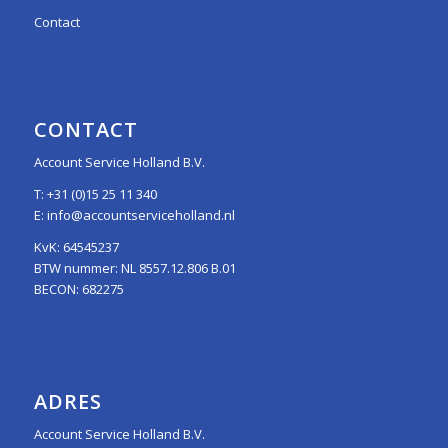
Contact
CONTACT
Account Service Holland B.V.
T:
+31 (0)15 25 11 340
E:
info@accountserviceholland.nl
KvK: 64545237
BTW nummer: NL 8557.12.806 B.01
BECON: 682275
ADRES
Account Service Holland B.V.