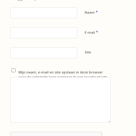
*
Naam
*
E-mail
Site
Mijn naam, e-mail en site opslaan in deze browser
voor de volgende keer wanneer ik een reactie plaats.