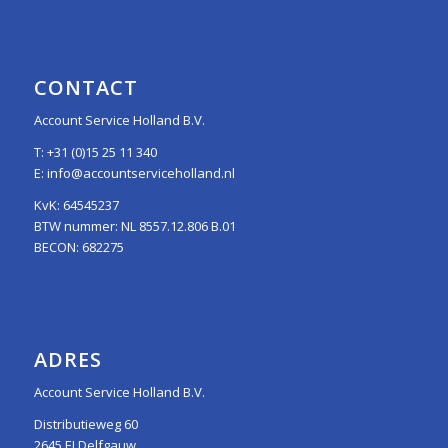
CONTACT
Account Service Holland B.V.
T:
+31 (0)15 25 11 340
E:
info@accountserviceholland.nl
KvK: 64545237
BTW nummer: NL 8557.12.806 B.01
BECON: 682275
ADRES
Account Service Holland B.V.
Distributieweg 60
2645 EJ Delfgauw