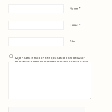
*
Naam
*
E-mail
Site
Mijn naam, e-mail en site opslaan in deze browser
voor de volgende keer wanneer ik een reactie plaats.