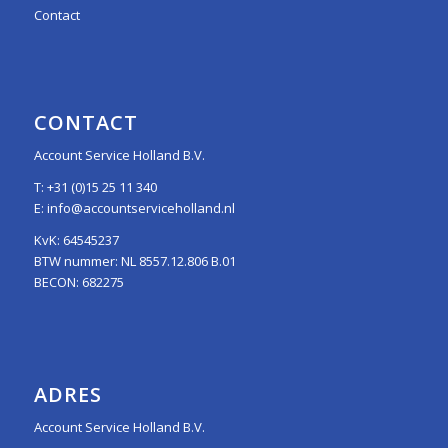
Contact
CONTACT
Account Service Holland B.V.
T:
+31 (0)15 25 11 340
E:
info@accountserviceholland.nl
KvK: 64545237
BTW nummer: NL 8557.12.806 B.01
BECON: 682275
ADRES
Account Service Holland B.V.