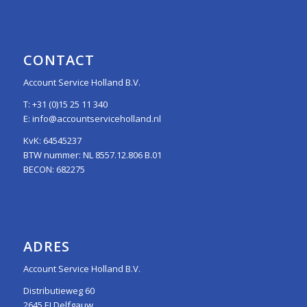
CONTACT
Account Service Holland B.V.
T:
+31 (0)15 25 11 340
E:
info@accountserviceholland.nl
KvK: 64545237
BTW nummer: NL 8557.12.806 B.01
BECON: 682275
ADRES
Account Service Holland B.V.
Distributieweg 60
2645 EJ Delfgauw