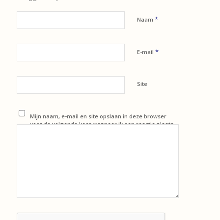
*
Naam
*
E-mail
Site
Mijn naam, e-mail en site opslaan in deze browser
voor de volgende keer wanneer ik een reactie plaats.