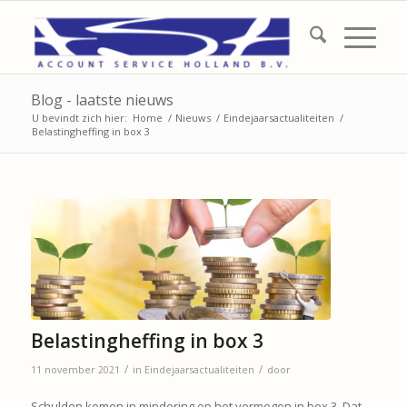
Blog - laatste nieuws
U bevindt zich hier:
Home
/
Nieuws
/
Eindejaarsactualiteiten
/
Belastingheffing in box 3
Belastingheffing in box 3
/
/
11 november 2021
in
Eindejaarsactualiteiten
door
Schulden komen in mindering op het vermogen in box 3. Dat