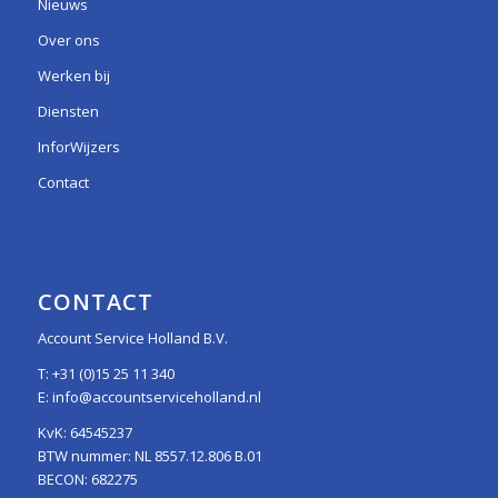
Nieuws
Over ons
Werken bij
Diensten
InforWijzers
Contact
CONTACT
Account Service Holland B.V.
T:
+31 (0)15 25 11 340
E:
info@accountserviceholland.nl
KvK: 64545237
BTW nummer: NL 8557.12.806 B.01
BECON: 682275