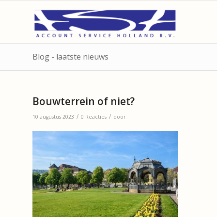
Blog - laatste nieuws
Bouwterrein of niet?
/
/
10 augustus 2023
0 Reacties
door