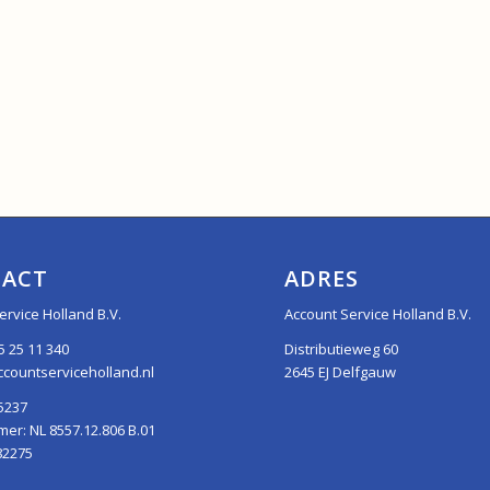
ACT
ADRES
ervice Holland B.V.
Account Service Holland B.V.
5 25 11 340
Distributieweg 60
countserviceholland.nl
2645 EJ Delfgauw
5237
r: NL 8557.12.806 B.01
82275