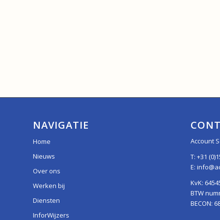
NAVIGATIE
CONT
Account S
Home
Nieuws
T:
+31 (0)1
E:
info@ac
Over ons
KvK: 6454
Werken bij
BTW numme
Diensten
BECON: 6
InforWijzers