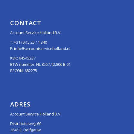
CONTACT
Account Service Holland B.V.
T:
+31 (0)15 25 11 340
E:
info@accountserviceholland.nl
KvK: 64545237
BTW nummer: NL 8557.12.806 B.01
BECON: 682275
ADRES
Account Service Holland B.V.
Distributieweg 60
2645 EJ Delfgauw