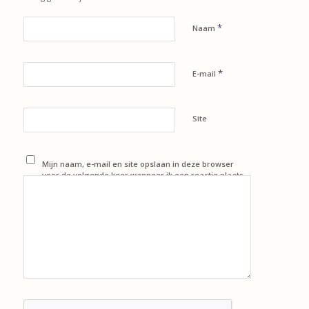
*
Naam
*
E-mail
Site
Mijn naam, e-mail en site opslaan in deze browser
voor de volgende keer wanneer ik een reactie plaats.