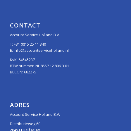
CONTACT
Account Service Holland B.V.
T:
+31 (0)15 25 11 340
E:
info@accountserviceholland.nl
KvK: 64545237
BTW nummer: NL 8557.12.806 B.01
BECON: 682275
ADRES
Account Service Holland B.V.
Distributieweg 60
2645 EJ Delfgauw