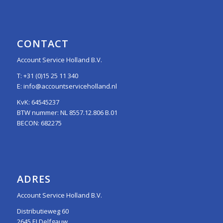
CONTACT
Account Service Holland B.V.
T:
+31 (0)15 25 11 340
E:
info@accountserviceholland.nl
KvK: 64545237
BTW nummer: NL 8557.12.806 B.01
BECON: 682275
ADRES
Account Service Holland B.V.
Distributieweg 60
2645 EJ Delfgauw