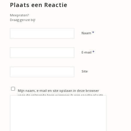
Plaats een Reactie
Meepraten?
Draag gerust bij!
*
Naam
*
E-mail
Site
Mijn naam, e-mail en site opslaan in deze browser
voor de volgende keer wanneer ik een reactie plaats.