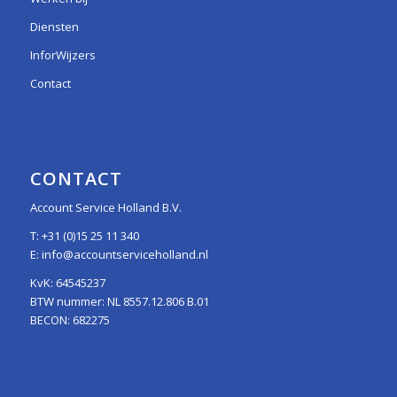
Diensten
InforWijzers
Contact
CONTACT
Account Service Holland B.V.
T:
+31 (0)15 25 11 340
E:
info@accountserviceholland.nl
KvK: 64545237
BTW nummer: NL 8557.12.806 B.01
BECON: 682275