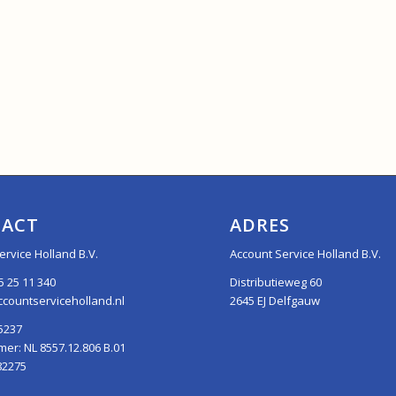
ACT
ADRES
ervice Holland B.V.
Account Service Holland B.V.
5 25 11 340
Distributieweg 60
countserviceholland.nl
2645 EJ Delfgauw
5237
r: NL 8557.12.806 B.01
82275