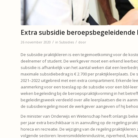
Extra subsidie beroepsbegeleidende
/
/
26 november 2020
in
Subsidies
door
De subsidie praktijkleren is een tegemoetkoming voor de kost
deelnemer of student. De werkgever moet een erkend leerbedr
subsidie is afhankelijk van het aantal weken dat een leerbedr
maximale subsidiebedrag is € 2.700 per praktijkleerplaats. De s
2021–2022 uitgebreid met een extra compartiment. Erkende lee
aanmerking voor een toeslag op de subsidie voor een bbl-leerp
weken begeleiding bij de beroepspraktijkvorming in het betre
begeleidingsweek verdeeld over alle leerplaatsen die in aanm
de subsidieregeling moet de werkgever aangeven of hij behoort
De minister van Onderwijs en Wetenschap heeft onlangs beken
per jaar extra beschikbaar is in aanvulling op de regeling prak
horeca en recreatie. De wijziging van de regeling praktijklere
volgende sectoren: levensmiddelenindustrie, nijverheid, bouw,