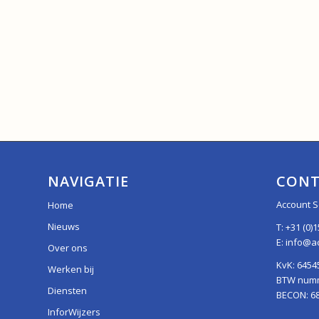
NAVIGATIE
CONT
Account S
Home
Nieuws
T:
+31 (0)1
E:
info@ac
Over ons
KvK: 6454
Werken bij
BTW numme
Diensten
BECON: 6
InforWijzers