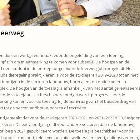
 leerweg
en die een werkgever maakt voor de begeleiding van een leerling,
ijf zijn om in aanmerking te komen voor subsidie. De hoogte van de
ijf een student in de beroepsbegeleidende leerweg (bbl) begeleidt. Het
ubsidieregeling praktijkleren is voor de studiejaren 2019–2020 tot en met
rbedrijven in de sectoren landbouw, horeca en recreatie komen in
lek. De hoogte van de toeslag is afhankelijk van het aantal gerealiseerd
ffende studiejaar. Het beschikbare budget wordt per gerealiseerde
erking komen voor de toeslag. Bij de aanvraag van het basisbedrag van
 tot de sector landbouw, horeca of recreatie.
dgemaakt dat voor de studiejaren 2020–2021 en 2021–2022 € 10,6 miljoe
tijkleren. Dit extra budget geldt voor andere sectoren dan de landbouw,
n zal begin 2021 gepubliceerd worden. De toeslag is beschikbaar voor de
 handel, transport, telecommunicatie, wellness en overige dienstverlening