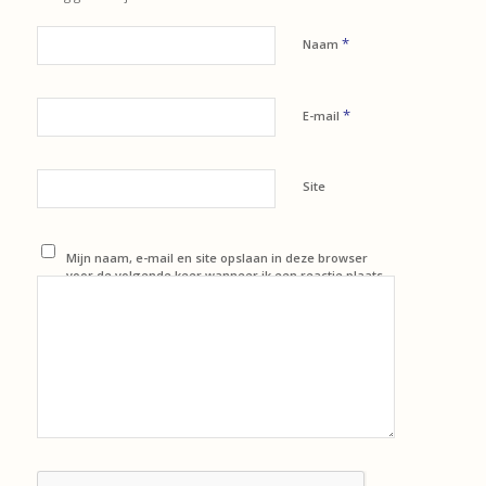
*
Naam
*
E-mail
Site
Mijn naam, e-mail en site opslaan in deze browser
voor de volgende keer wanneer ik een reactie plaats.