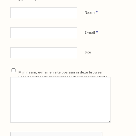
*
Naam
*
E-mail
Site
Mijn naam, e-mail en site opslaan in deze browser
voor de volgende keer wanneer ik een reactie plaats.