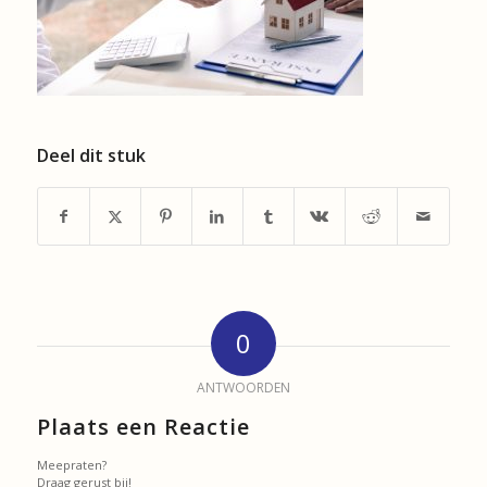
Deel dit stuk
0
ANTWOORDEN
Plaats een Reactie
Meepraten?
Draag gerust bij!