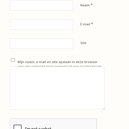
*
Naam
*
E-mail
Site
Mijn naam, e-mail en site opslaan in deze browser
voor de volgende keer wanneer ik een reactie plaats.