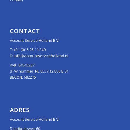
CONTACT
Account Service Holland B.V.
T:
+31 (0)15 25 11 340
E:
info@accountserviceholland.nl
KvK: 64545237
BTW nummer: NL 8557.12.806 B.01
BECON: 682275
ADRES
Account Service Holland B.V.
Distributieweg 60