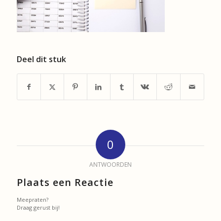
Deel dit stuk
0
ANTWOORDEN
Plaats een Reactie
Meepraten?
Draag gerust bij!