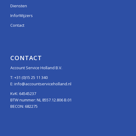
Diensten
InforWijzers
Contact
CONTACT
Account Service Holland B.V.
T:
+31 (0)15 25 11 340
E:
info@accountserviceholland.nl
KvK: 64545237
BTW nummer: NL 8557.12.806 B.01
BECON: 682275