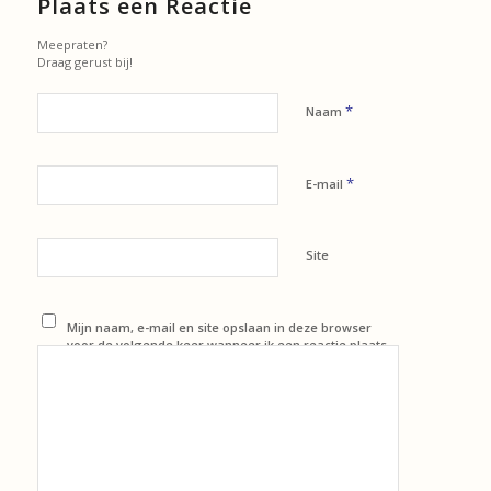
Plaats een Reactie
Meepraten?
Draag gerust bij!
*
Naam
*
E-mail
Site
Mijn naam, e-mail en site opslaan in deze browser
voor de volgende keer wanneer ik een reactie plaats.