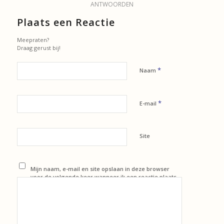
ANTWOORDEN
Plaats een Reactie
Meepraten?
Draag gerust bij!
*
Naam
*
E-mail
Site
Mijn naam, e-mail en site opslaan in deze browser
voor de volgende keer wanneer ik een reactie plaats.