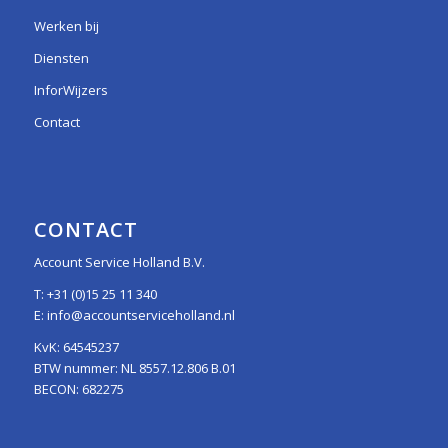
Werken bij
Diensten
InforWijzers
Contact
CONTACT
Account Service Holland B.V.
T:
+31 (0)15 25 11 340
E:
info@accountserviceholland.nl
KvK: 64545237
BTW nummer: NL 8557.12.806 B.01
BECON: 682275