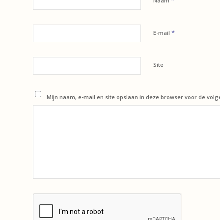
*
Naam
*
E-mail
Site
Mijn naam, e-mail en site opslaan in deze browser voor de volg