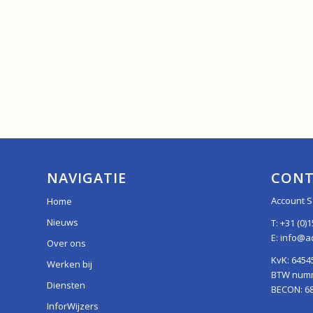
NAVIGATIE
CONT
Account S
Home
Nieuws
T:
+31 (0)1
E:
info@ac
Over ons
KvK: 6454
Werken bij
BTW numme
Diensten
BECON: 6
InforWijzers