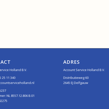
ACT
ADRES
ervice Holland B.V.
Account Service Holland B.V.
5 25 11 340
Distributieweg 60
countserviceholland.nl
2645 EJ Delfgauw
5237
r: NL 8557.12.806 B.01
82275