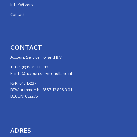
InforWijzers
Contact
CONTACT
Account Service Holland B.V.
T:
+31 (0)15 25 11 340
E:
info@accountserviceholland.nl
KvK: 64545237
BTW nummer: NL 8557.12.806 B.01
BECON: 682275
ADRES