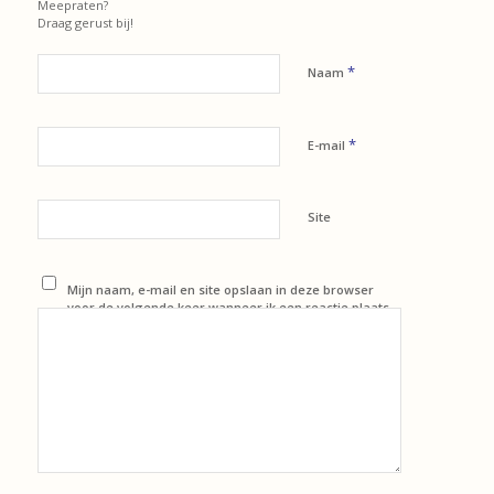
Meepraten?
Draag gerust bij!
*
Naam
*
E-mail
Site
Mijn naam, e-mail en site opslaan in deze browser
voor de volgende keer wanneer ik een reactie plaats.