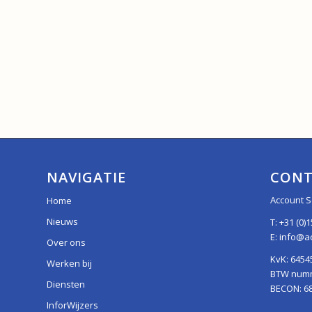
NAVIGATIE
CONT
Account S
Home
Nieuws
T:
+31 (0)1
E:
info@ac
Over ons
KvK: 6454
Werken bij
BTW numme
Diensten
BECON: 6
InforWijzers