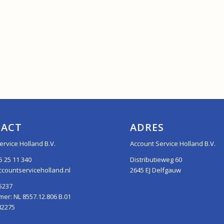
ACT
ADRES
ervice Holland B.V.
Account Service Holland B.V.
5 25 11 340
Distributieweg 60
countserviceholland.nl
2645 EJ Delfgauw
5237
r: NL 8557.12.806 B.01
82275