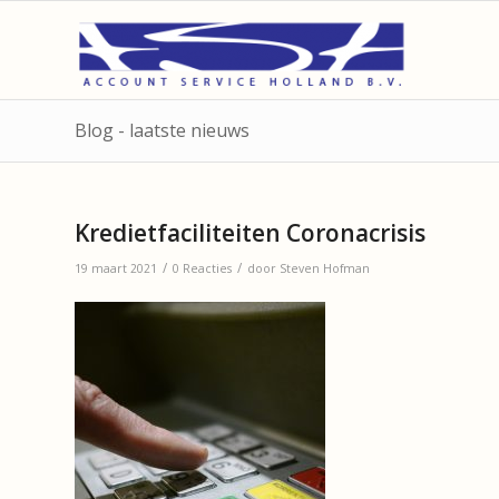
Blog - laatste nieuws
Kredietfaciliteiten Coronacrisis
/
/
19 maart 2021
0 Reacties
door
Steven Hofman