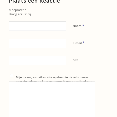
Plaats een Reactie
Meepraten?
Draag gerust bij!
*
Naam
*
E-mail
Site
Mijn naam, e-mail en site opslaan in deze browser
voor de volgende keer wanneer ik een reactie plaats.