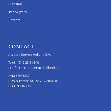
Diensten
InforWijzers
Contact
CONTACT
Account Service Holland B.V.
T:
+31 (0)15 25 11 340
E:
info@accountserviceholland.nl
KvK: 64545237
BTW nummer: NL 8557.12.806 B.01
BECON: 682275