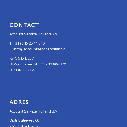
CONTACT
Account Service Holland B.V.
T:
+31 (0)15 25 11 340
E:
info@accountserviceholland.nl
KvK: 64545237
BTW nummer: NL 8557.12.806 B.01
BECON: 682275
ADRES
Account Service Holland B.V.
Distributieweg 60
2645 EJ Delfgauw