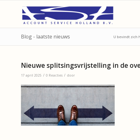
Blog - laatste nieuws
U bevindt zich h
Nieuwe splitsingsvrijstelling in de ov
/
/
17 april 2025
0 Reacties
door