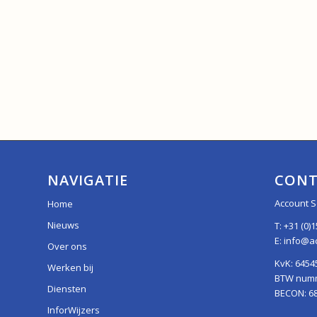
NAVIGATIE
CONT
Account S
Home
Nieuws
T:
+31 (0)1
E:
info@ac
Over ons
KvK: 6454
Werken bij
BTW numme
Diensten
BECON: 6
InforWijzers