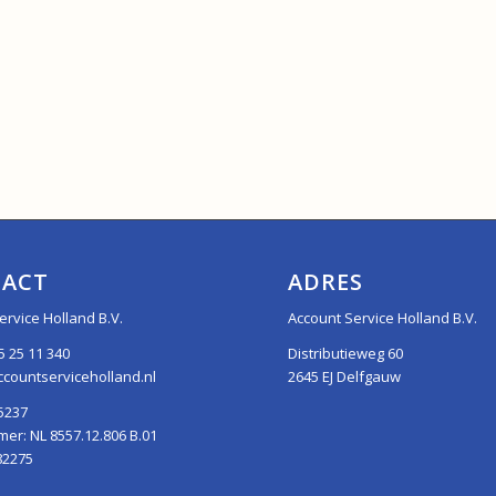
ACT
ADRES
ervice Holland B.V.
Account Service Holland B.V.
5 25 11 340
Distributieweg 60
countserviceholland.nl
2645 EJ Delfgauw
5237
r: NL 8557.12.806 B.01
82275