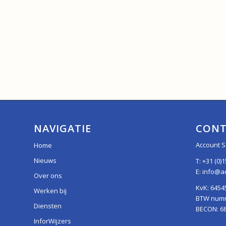
NAVIGATIE
CONT
Account S
Home
Nieuws
T:
+31 (0)1
E:
info@ac
Over ons
KvK: 6454
Werken bij
BTW numme
Diensten
BECON: 6
InforWijzers