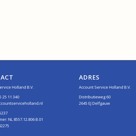
ACT
ADRES
ervice Holland B.V.
Account Service Holland B.V.
5 25 11 340
Distributieweg 60
countserviceholland.nl
2645 EJ Delfgauw
5237
r: NL 8557.12.806 B.01
82275