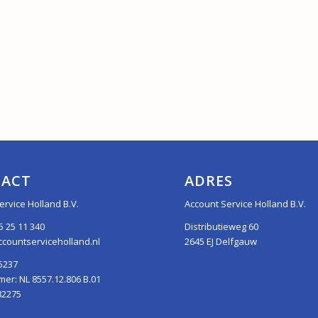
ACT
ADRES
ervice Holland B.V.
Account Service Holland B.V.
5 25 11 340
Distributieweg 60
countserviceholland.nl
2645 EJ Delfgauw
5237
r: NL 8557.12.806 B.01
82275