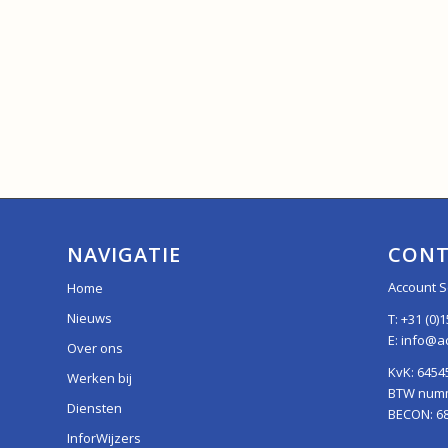
NAVIGATIE
CONT
Account S
Home
Nieuws
T:
+31 (0)1
E:
info@ac
Over ons
KvK: 6454
Werken bij
BTW numme
Diensten
BECON: 6
InforWijzers