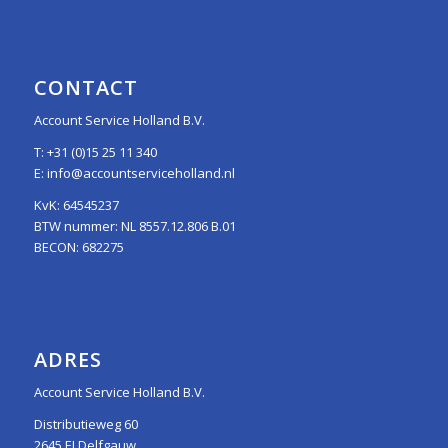
CONTACT
Account Service Holland B.V.
T:
+31 (0)15 25 11 340
E:
info@accountserviceholland.nl
KvK: 64545237
BTW nummer: NL 8557.12.806 B.01
BECON: 682275
ADRES
Account Service Holland B.V.
Distributieweg 60
2645 EJ Delfgauw