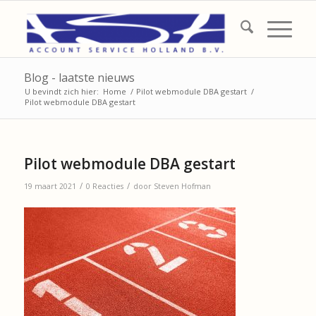
Blog - laatste nieuws
U bevindt zich hier:
Home
/
Pilot webmodule DBA gestart
/
Pilot webmodule DBA gestart
Pilot webmodule DBA gestart
/
/
19 maart 2021
0 Reacties
door
Steven Hofman