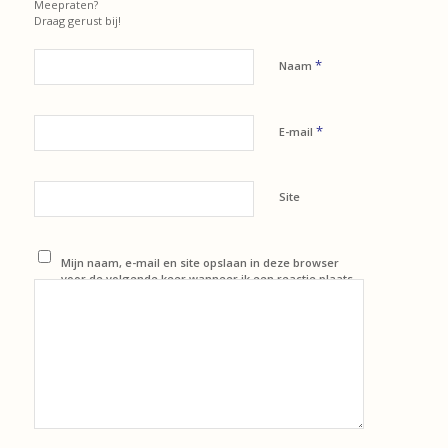
Meepraten?
Draag gerust bij!
*
Naam
*
E-mail
Site
Mijn naam, e-mail en site opslaan in deze browser
voor de volgende keer wanneer ik een reactie plaats.