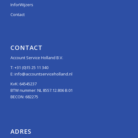
InforWijzers
Contact
CONTACT
Account Service Holland B.V.
T:
+31 (0)15 25 11 340
E:
info@accountserviceholland.nl
KvK: 64545237
BTW nummer: NL 8557.12.806 B.01
BECON: 682275
ADRES