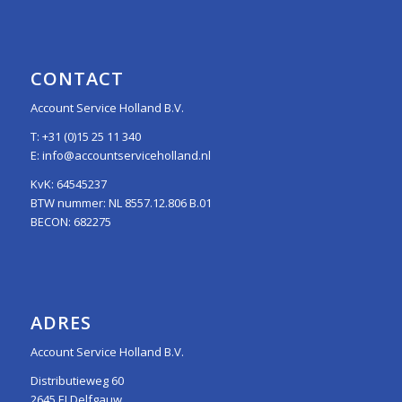
CONTACT
Account Service Holland B.V.
T:
+31 (0)15 25 11 340
E:
info@accountserviceholland.nl
KvK: 64545237
BTW nummer: NL 8557.12.806 B.01
BECON: 682275
ADRES
Account Service Holland B.V.
Distributieweg 60
2645 EJ Delfgauw