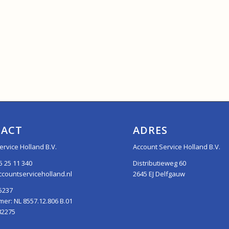
ACT
ADRES
ervice Holland B.V.
Account Service Holland B.V.
5 25 11 340
Distributieweg 60
countserviceholland.nl
2645 EJ Delfgauw
5237
r: NL 8557.12.806 B.01
82275