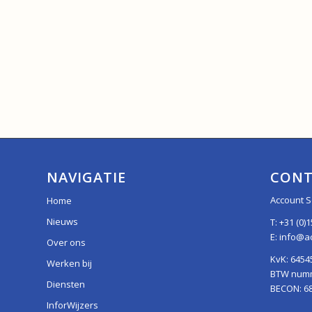
NAVIGATIE
CONT
Account S
Home
Nieuws
T:
+31 (0)1
E:
info@ac
Over ons
KvK: 6454
Werken bij
BTW numme
Diensten
BECON: 6
InforWijzers