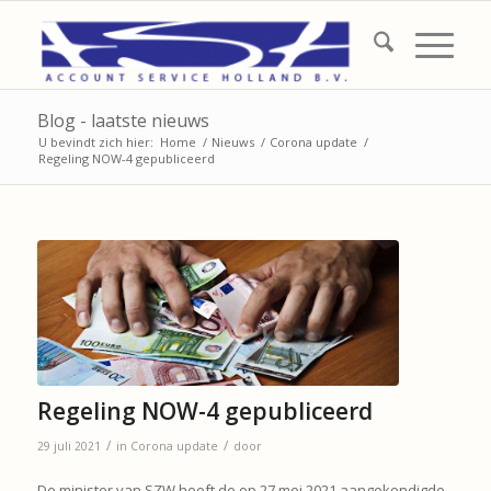
Blog - laatste nieuws
U bevindt zich hier:
Home
/
Nieuws
/
Corona update
/
Regeling NOW-4 gepubliceerd
Regeling NOW-4 gepubliceerd
/
/
29 juli 2021
in
Corona update
door
De minister van SZW heeft de op 27 mei 2021 aangekondigde