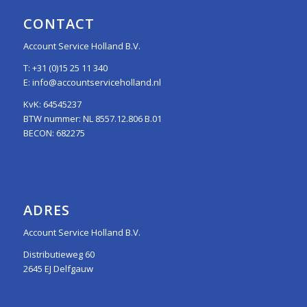
CONTACT
Account Service Holland B.V.
T:
+31 (0)15 25 11 340
E:
info@accountserviceholland.nl
KvK: 64545237
BTW nummer: NL 8557.12.806 B.01
BECON: 682275
ADRES
Account Service Holland B.V.
Distributieweg 60
2645 EJ Delfgauw