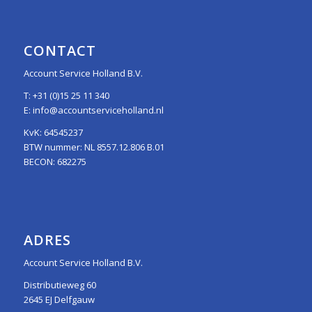
CONTACT
Account Service Holland B.V.
T:
+31 (0)15 25 11 340
E:
info@accountserviceholland.nl
KvK: 64545237
BTW nummer: NL 8557.12.806 B.01
BECON: 682275
ADRES
Account Service Holland B.V.
Distributieweg 60
2645 EJ Delfgauw