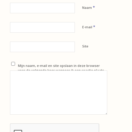
*
Naam
*
E-mail
Site
Mijn naam, e-mail en site opslaan in deze browser
voor de volgende keer wanneer ik een reactie plaats.