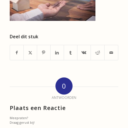
Deel dit stuk
0
ANTWOORDEN
Plaats een Reactie
Meepraten?
Draag gerust bij!