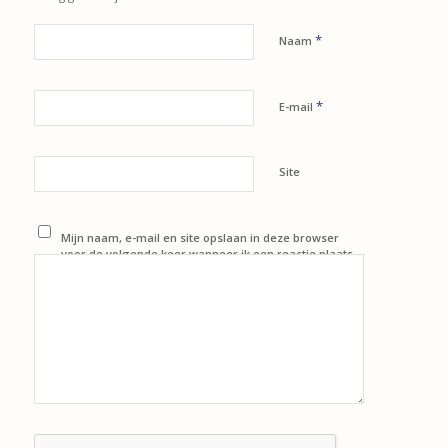
*
Naam
*
E-mail
Site
Mijn naam, e-mail en site opslaan in deze browser
voor de volgende keer wanneer ik een reactie plaats.