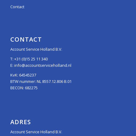
Contact
CONTACT
Account Service Holland B.V.
T:
+31 (0)15 25 11 340
E:
info@accountserviceholland.nl
KvK: 64545237
BTW nummer: NL 8557.12.806 B.01
BECON: 682275
ADRES
Account Service Holland B.V.