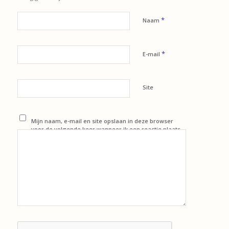
*
Naam
*
E-mail
Site
Mijn naam, e-mail en site opslaan in deze browser
voor de volgende keer wanneer ik een reactie plaats.