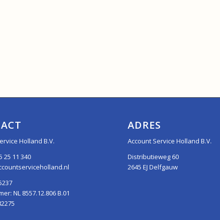
ACT
ADRES
ervice Holland B.V.
Account Service Holland B.V.
5 25 11 340
Distributieweg 60
countserviceholland.nl
2645 EJ Delfgauw
5237
r: NL 8557.12.806 B.01
82275