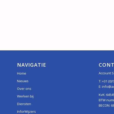
NAVIGATIE
CONT
Account S
Home
Nieuws
T:
+31 (0)1
E:
info@ac
Over ons
KvK: 6454
Werken bij
BTW numme
Diensten
BECON: 6
InforWijzers