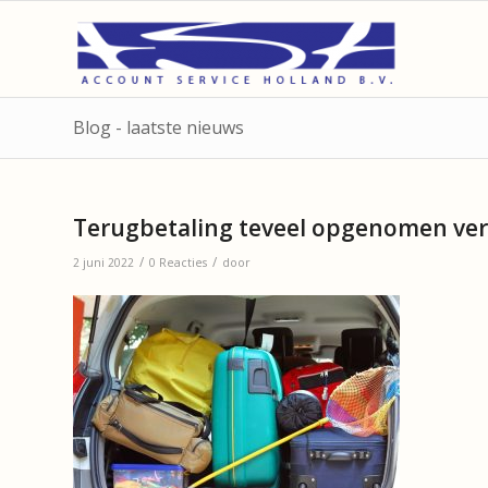
Blog - laatste nieuws
Terugbetaling teveel opgenomen ver
/
/
2 juni 2022
0 Reacties
door