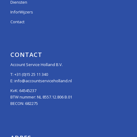
Diensten
InforWijzers
Contact
CONTACT
Account Service Holland B.V.
T:
+31 (0)15 25 11 340
E:
info@accountserviceholland.nl
KvK: 64545237
BTW nummer: NL 8557.12.806 B.01
BECON: 682275