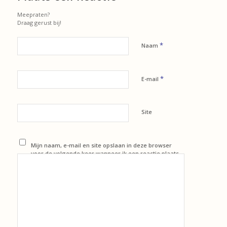
Meepraten?
Draag gerust bij!
*
Naam
*
E-mail
Site
Mijn naam, e-mail en site opslaan in deze browser
voor de volgende keer wanneer ik een reactie plaats.