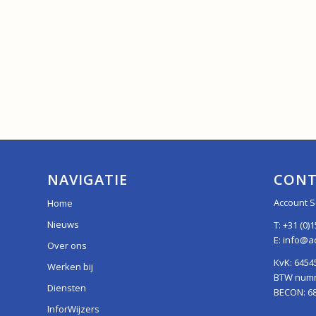
NAVIGATIE
CONT
Account S
Home
Nieuws
T:
+31 (0)1
E:
info@ac
Over ons
KvK: 6454
Werken bij
BTW numme
Diensten
BECON: 6
InforWijzers