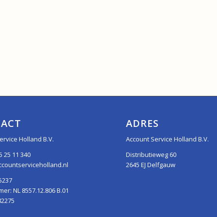
ACT
ADRES
ervice Holland B.V.
Account Service Holland B.V.
5 25 11 340
Distributieweg 60
countserviceholland.nl
2645 EJ Delfgauw
5237
r: NL 8557.12.806 B.01
82275