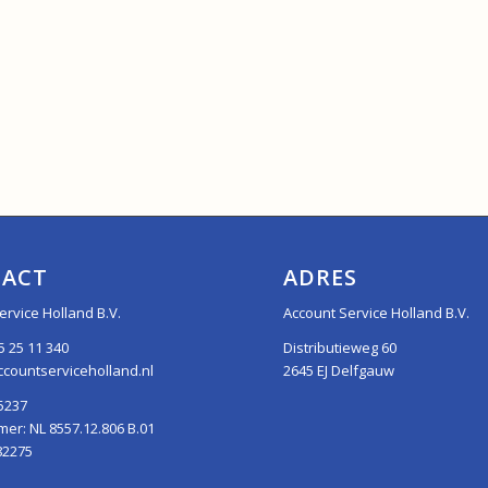
ACT
ADRES
ervice Holland B.V.
Account Service Holland B.V.
5 25 11 340
Distributieweg 60
countserviceholland.nl
2645 EJ Delfgauw
5237
r: NL 8557.12.806 B.01
82275