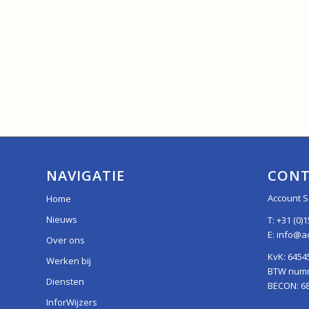
NAVIGATIE
CONT
Account S
Home
Nieuws
T:
+31 (0)1
E:
info@ac
Over ons
KvK: 6454
Werken bij
BTW numme
Diensten
BECON: 6
InforWijzers