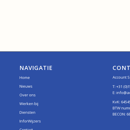
NAVIGATIE
CONT
Account S
Home
Nieuws
T:
+31 (0)1
E:
info@ac
Over ons
KvK: 6454
Werken bij
BTW numme
Diensten
BECON: 6
InforWijzers
Contact