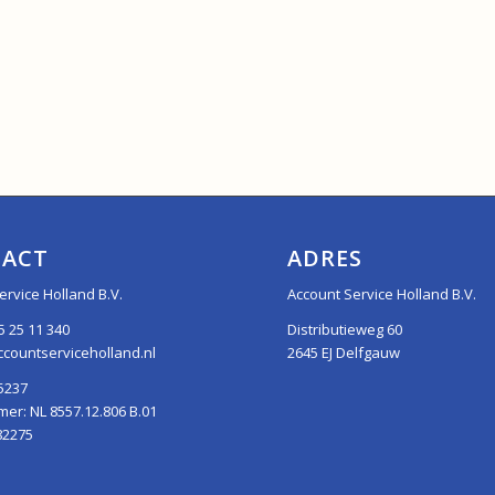
ACT
ADRES
ervice Holland B.V.
Account Service Holland B.V.
5 25 11 340
Distributieweg 60
countserviceholland.nl
2645 EJ Delfgauw
5237
r: NL 8557.12.806 B.01
82275