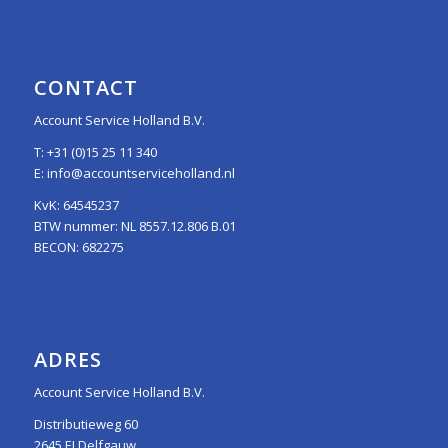
CONTACT
Account Service Holland B.V.
T:
+31 (0)15 25 11 340
E:
info@accountserviceholland.nl
KvK: 64545237
BTW nummer: NL 8557.12.806 B.01
BECON: 682275
ADRES
Account Service Holland B.V.
Distributieweg 60
2645 EJ Delfgauw