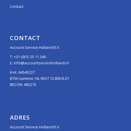
Contact
CONTACT
Account Service Holland B.V.
T:
+31 (0)15 25 11 340
E:
info@accountserviceholland.nl
KvK: 64545237
BTW nummer: NL 8557.12.806 B.01
BECON: 682275
ADRES
Account Service Holland B.V.