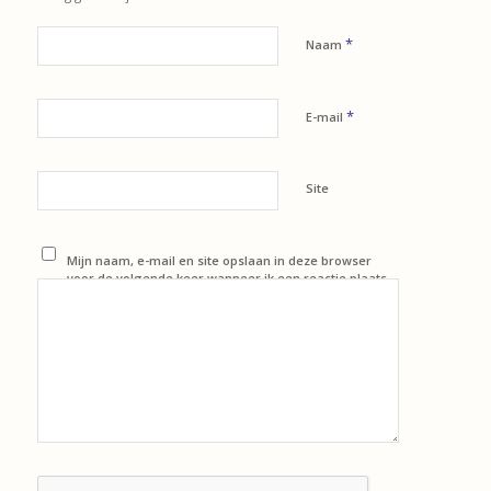
*
Naam
*
E-mail
Site
Mijn naam, e-mail en site opslaan in deze browser
voor de volgende keer wanneer ik een reactie plaats.