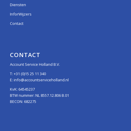
Diensten
InforWijzers
Contact
CONTACT
Account Service Holland B.V.
T:
+31 (0)15 25 11 340
E:
info@accountserviceholland.nl
KvK: 64545237
BTW nummer: NL 8557.12.806 B.01
BECON: 682275