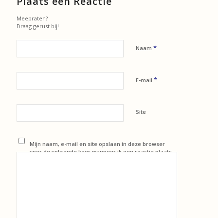
Plaats een Reactie
Meepraten?
Draag gerust bij!
*
Naam
*
E-mail
Site
Mijn naam, e-mail en site opslaan in deze browser
voor de volgende keer wanneer ik een reactie plaats.